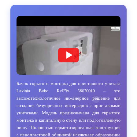
Бачок скрытого монтажа для приставного унитаза
Lavinia Boho RelFix 38020010 – это
высокотехнологичное инженерное решение для
создания безупречных интерьеров с приставными
унитазами. Модель предназначена для скрытого
монтажа в капитальную стену или подготовленную
нишу. Полностью герметизированная конструкция
с пенопластовой обшивкой исключает образование